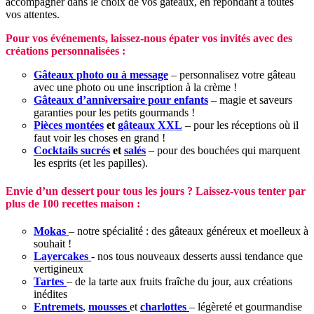
accompagner dans le choix de vos gâteaux, en répondant à toutes
vos attentes.
Pour vos événements, laissez-nous épater vos invités avec des
créations personnalisées :
Gâteaux photo ou à message
– personnalisez votre gâteau
avec une photo ou une inscription à la crème !
Gâteaux d’anniversaire pour enfants
– magie et saveurs
garanties pour les petits gourmands !
Pièces montées
et
gâteaux XXL
– pour les réceptions où il
faut voir les choses en grand !
Cocktails sucrés
et
salés
– pour des bouchées qui marquent
les esprits (et les papilles).
Envie d’un dessert pour tous les jours ? Laissez-vous tenter par
plus de 100 recettes maison :
Mokas
– notre spécialité : des gâteaux généreux et moelleux à
souhait !
Layercakes
- nos tous nouveaux desserts aussi tendance que
vertigineux
Tartes
– de la tarte aux fruits fraîche du jour, aux créations
inédites
Entremets
,
mousses
et
charlottes
– légèreté et gourmandise