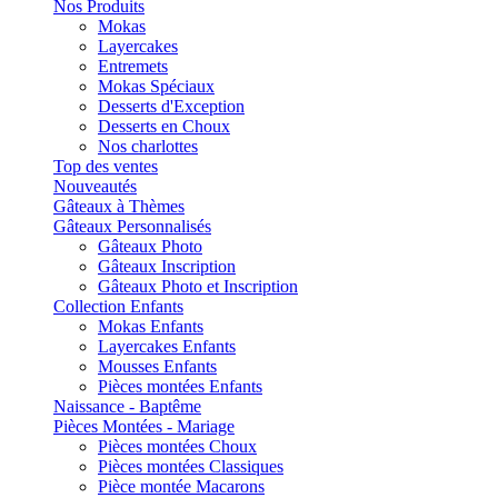
Nos Produits
Mokas
Layercakes
Entremets
Mokas Spéciaux
Desserts d'Exception
Desserts en Choux
Nos charlottes
Top des ventes
Nouveautés
Gâteaux à Thèmes
Gâteaux Personnalisés
Gâteaux Photo
Gâteaux Inscription
Gâteaux Photo et Inscription
Collection Enfants
Mokas Enfants
Layercakes Enfants
Mousses Enfants
Pièces montées Enfants
Naissance - Baptême
Pièces Montées - Mariage
Pièces montées Choux
Pièces montées Classiques
Pièce montée Macarons