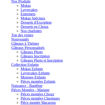
Nos Produits
Mokas
Layercakes
Entremets
Mokas Spéciaux
Desserts d'Exception
Desserts en Choux
Nos charlottes
Top des ventes
Nouveautés
Gâteaux à Thèmes
Gâteaux Personnalisés
Gâteaux Photo
Gâteaux Inscription
Gâteaux Photo et Inscription
Collection Enfants
Mokas Enfants
Layercakes Enfants
Mousses Enfants
Pièces montées Enfants
Naissance - Baptême
Pièces Montées - Mariage
Pièces montées Choux
Pièces montées Classiques
Pièce montée Macarons