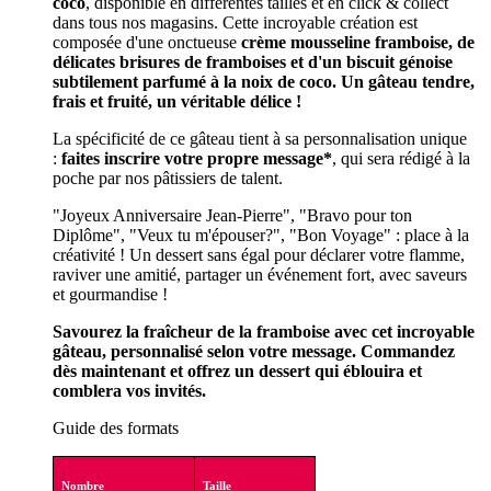
coco
, disponible en différentes tailles et en click & collect
dans tous nos magasins. Cette incroyable création est
composée d'une onctueuse
crème mousseline framboise, de
délicates brisures de framboises et d'un biscuit génoise
subtilement parfumé à la noix de coco. Un gâteau tendre,
frais et fruité, un véritable délice !
La spécificité de ce gâteau tient à sa personnalisation unique
:
faites inscrire votre propre message*
, qui sera rédigé à la
poche par nos pâtissiers de talent.
"Joyeux Anniversaire Jean-Pierre", "Bravo pour ton
Diplôme", "Veux tu m'épouser?", "Bon Voyage" : place à la
créativité ! Un dessert sans égal pour déclarer votre flamme,
raviver une amitié, partager un événement fort, avec saveurs
et gourmandise !
Savourez la fraîcheur de la framboise avec cet incroyable
gâteau, personnalisé selon votre message. Commandez
dès maintenant et offrez un dessert qui éblouira et
comblera vos invités.
Guide des formats
Nombre
Taille