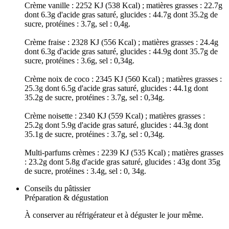
Crème vanille : 2252 KJ (538 Kcal) ; matières grasses : 22.7g
dont 6.3g d'acide gras saturé, glucides : 44.7g dont 35.2g de
sucre, protéines : 3.7g, sel : 0,4g.
Crème fraise : 2328 KJ (556 Kcal) ; matières grasses : 24.4g
dont 6.3g d'acide gras saturé, glucides : 44.9g dont 35.7g de
sucre, protéines : 3.6g, sel : 0,34g.
Crème noix de coco : 2345 KJ (560 Kcal) ; matières grasses :
25.3g dont 6.5g d'acide gras saturé, glucides : 44.1g dont
35.2g de sucre, protéines : 3.7g, sel : 0,34g.
Crème noisette : 2340 KJ (559 Kcal) ; matières grasses :
25.2g dont 5.9g d'acide gras saturé, glucides : 44.3g dont
35.1g de sucre, protéines : 3.7g, sel : 0,34g.
Multi-parfums crèmes : 2239 KJ (535 Kcal) ; matières grasses
: 23.2g dont 5.8g d'acide gras saturé, glucides : 43g dont 35g
de sucre, protéines : 3.4g, sel : 0, 34g.
Conseils du pâtissier
Préparation & dégustation
À conserver au réfrigérateur et à déguster le jour même.