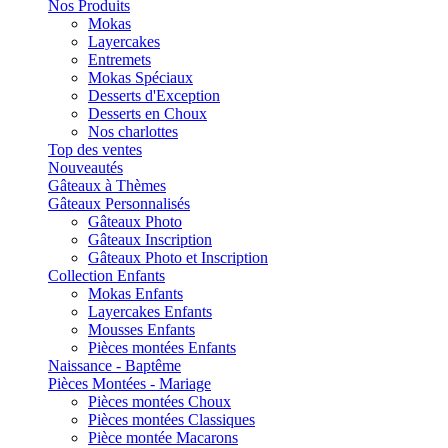
Nos Produits
Mokas
Layercakes
Entremets
Mokas Spéciaux
Desserts d'Exception
Desserts en Choux
Nos charlottes
Top des ventes
Nouveautés
Gâteaux à Thèmes
Gâteaux Personnalisés
Gâteaux Photo
Gâteaux Inscription
Gâteaux Photo et Inscription
Collection Enfants
Mokas Enfants
Layercakes Enfants
Mousses Enfants
Pièces montées Enfants
Naissance - Baptême
Pièces Montées - Mariage
Pièces montées Choux
Pièces montées Classiques
Pièce montée Macarons