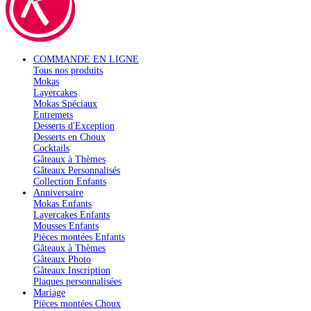
COMMANDE EN LIGNE
Tous nos produits
Mokas
Layercakes
Mokas Spéciaux
Entremets
Desserts d'Exception
Desserts en Choux
Cocktails
Gâteaux à Thèmes
Gâteaux Personnalisés
Collection Enfants
Anniversaire
Mokas Enfants
Layercakes Enfants
Mousses Enfants
Pièces montées Enfants
Gâteaux à Thèmes
Gâteaux Photo
Gâteaux Inscription
Plaques personnalisées
Mariage
Pièces montées Choux