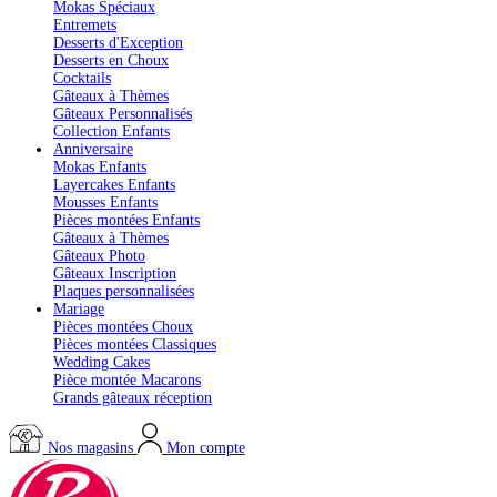
Mokas Spéciaux
Entremets
Desserts d'Exception
Desserts en Choux
Cocktails
Gâteaux à Thèmes
Gâteaux Personnalisés
Collection Enfants
Anniversaire
Mokas Enfants
Layercakes Enfants
Mousses Enfants
Pièces montées Enfants
Gâteaux à Thèmes
Gâteaux Photo
Gâteaux Inscription
Plaques personnalisées
Mariage
Pièces montées Choux
Pièces montées Classiques
Wedding Cakes
Pièce montée Macarons
Grands gâteaux réception
Nos magasins
Mon compte