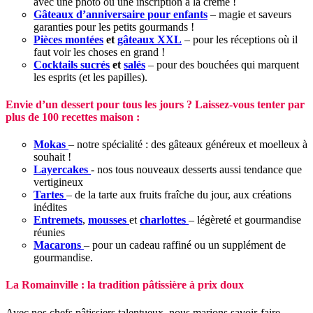
avec une photo ou une inscription à la crème !
Gâteaux d’anniversaire pour enfants
– magie et saveurs
garanties pour les petits gourmands !
Pièces montées
et
gâteaux XXL
– pour les réceptions où il
faut voir les choses en grand !
Cocktails sucrés
et
salés
– pour des bouchées qui marquent
les esprits (et les papilles).
Envie d’un dessert pour tous les jours ? Laissez-vous tenter par
plus de 100 recettes maison :
Mokas
– notre spécialité : des gâteaux généreux et moelleux à
souhait !
Layercakes
- nos tous nouveaux desserts aussi tendance que
vertigineux
Tartes
– de la tarte aux fruits fraîche du jour, aux créations
inédites
Entremets
,
mousses
et
charlottes
– légèreté et gourmandise
réunies
Macarons
– pour un cadeau raffiné ou un supplément de
gourmandise.
La Romainville : la tradition pâtissière à prix doux
Avec nos chefs pâtissiers talentueux, nous marions savoir-faire