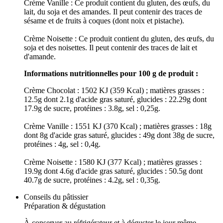
Crème Vanille : Ce produit contient du gluten, des œufs, du
lait, du soja et des amandes. Il peut contenir des traces de
sésame et de fruits à coques (dont noix et pistache).
Crème Noisette : Ce produit contient du gluten, des œufs, du
soja et des noisettes. Il peut contenir des traces de lait et
d'amande.
Informations nutritionnelles pour 100 g de produit :
Crème Chocolat : 1502 KJ (359 Kcal) ; matières grasses :
12.5g dont 2.1g d'acide gras saturé, glucides : 22.29g dont
17.9g de sucre, protéines : 3.8g, sel : 0,25g.
Crème Vanille : 1551 KJ (370 Kcal) ; matières grasses : 18g
dont 8g d'acide gras saturé, glucides : 49g dont 38g de sucre,
protéines : 4g, sel : 0,4g.
Crème Noisette : 1580 KJ (377 Kcal) ; matières grasses :
19.9g dont 4.6g d'acide gras saturé, glucides : 50.5g dont
40.7g de sucre, protéines : 4.2g, sel : 0,35g.
Conseils du pâtissier
Préparation & dégustation
À conserver au réfrigérateur et à déguster le jour même.