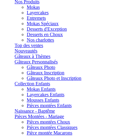
Nos Produits
Mokas
Layercakes
Entremets
Mokas Spéciaux
Desserts d'Exception
Desserts en Choux
Nos charlottes
Top des ventes
Nouveautés
Gâteaux à Thèmes
Gâteaux Personnalisés
Gâteaux Photo
Gâteaux Inscription
Gâteaux Photo et Inscription
Collection Enfants
Mokas Enfants
Layercakes Enfants
Mousses Enfants
Pièces montées Enfants
Naissance - Baptême
Pièces Montées - Mariage
Pièces montées Choux
Pièces montées Classiques
Pièce montée Macarons